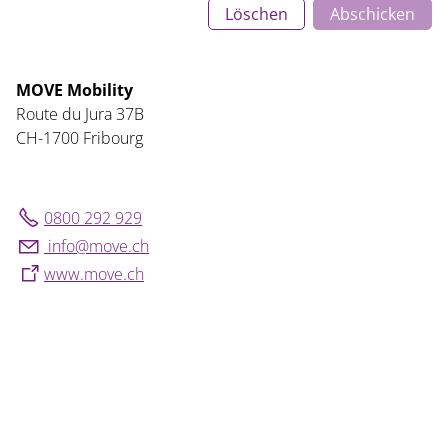
Löschen
Abschicken
MOVE Mobility
Route du Jura 37B
CH-1700 Fribourg
0800 292 929
nf
m
v
ch
www.move.ch