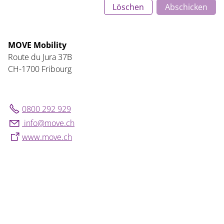
Löschen
Abschicken
MOVE Mobility
Route du Jura 37B
CH-1700 Fribourg
0800 292 929
nf
m
v
ch
www.move.ch