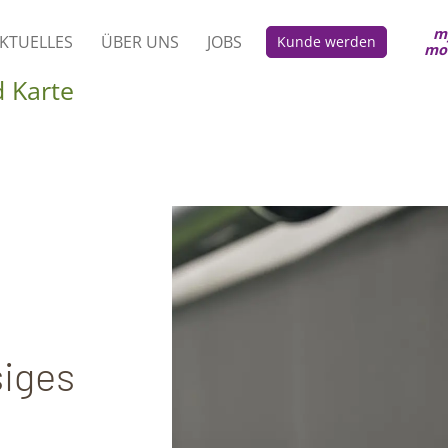
m
KTUELLES
ÜBER UNS
JOBS
Kunde werden
mo
 Karte
siges