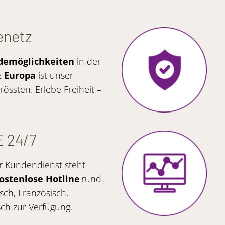
enetz
ademöglichkeiten
in der
z
Europa
ist unser
össten. Erlebe Freiheit –
E 24/7
r Kundendienst steht
ostenlose Hotline
rund
ch, Französisch,
sch zur Verfügung.