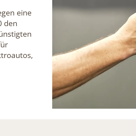
egen eine
0 den
ünstigten
für
troautos,