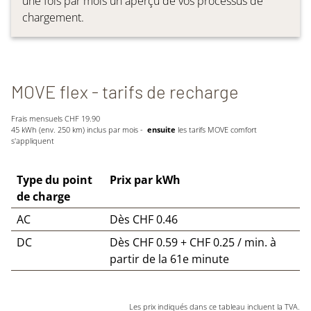
une fois par mois un aperçu de vos processus de
chargement.
MOVE flex - tarifs de recharge
Frais mensuels CHF 19.90
45 kWh (env. 250 km) inclus par mois -
ensuite
les tarifs MOVE comfort
s'appliquent
Type du point
Prix par kWh
de charge
AC
Dès CHF 0.46
DC
Dès CHF 0.59 + CHF 0.25 / min. à
partir de la 61e minute
Les prix indiqués dans ce tableau incluent la TVA.