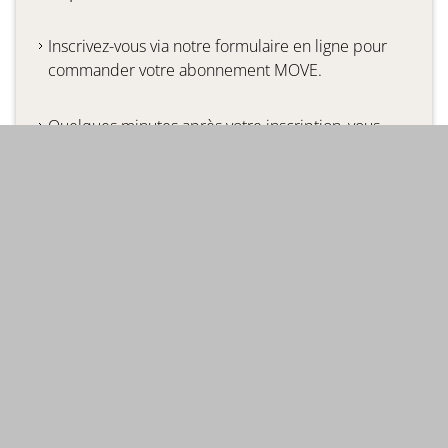
Inscrivez-vous via notre formulaire en ligne pour
commander votre abonnement MOVE.
Quelques minutes après votre inscription, vous
recevrez un e-mail vous demandant de confirmer
votre identité et de
configurer votre compte MOVE.
Téléchargez notre appli "MOVE - Chargez votre
véhicule" (disponible pour IOS et Android) et
connectez-vous avec votre compte MOVE.
Et voilà, vous pouvez utiliser notre appli pour
recharger votre voiture électrique sur presque
toutes les stations de recharge de Suisse et
d'Europe. Le
Badge MOVE
vous sera envoyé par la
poste quelques jours après votre inscription.