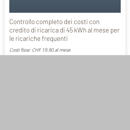
Controllo completo dei costi con
credito di ricarica di 45 kWh al mese per
le ricariche frequenti
Costi fisse: CHF
19.90 al mese
I vantaggi:
45 kWh (
ca.
250 km) inclusi al mese - dopodiché si
applicano le condizioni MOVE comfort
Accesso alla
rete MOVE
e a tutte le reti partner
Attivazione con l’app mobile MOVE
Assistenza gratuita 24 ore su 24, 7 giorni su 7
MOVE
badge RFID
incluso
per saperne di più