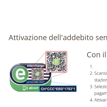
Attivazione dell'addebito 
Con i
Scansi
stazion
Selez
pagam
Attivar