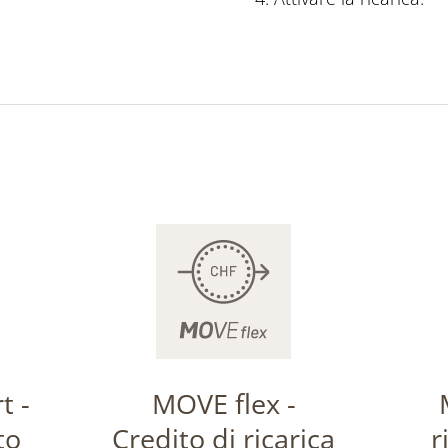
t -
MOVE flex -
to
Credito di ricarica
r