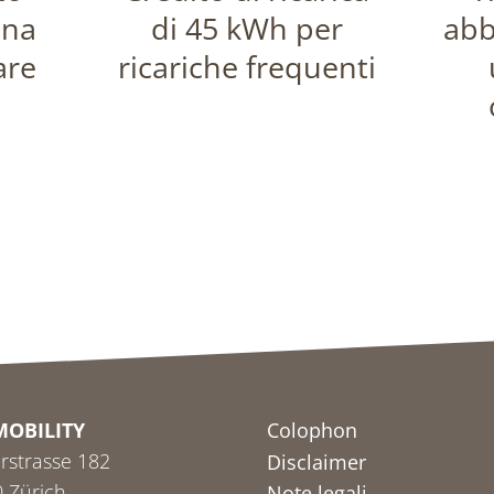
una
di 45 kWh per
abb
are
ricariche frequenti
MOBILITY
Colophon
rstrasse 182
Disclaimer
 Zürich
Note legali