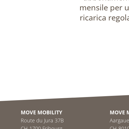
mensile per 
ricarica regol
MOVE MOBILITY
MOVE 
Route du Jura 37B
Aargaue
CH-1700 Fribourg
CH-8010