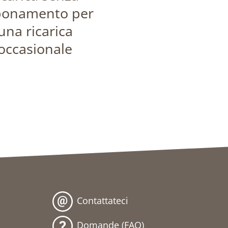
onamento per
una ricarica
occasionale
Contattateci
Domande (FAQ)